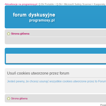
Aktualizacje na programosy.pl
:
Q-Dir Portable
•
Q-Dir
•
Microsoft Safety Scanner
•
Kaspersky 
Strona główna
Usuń cookies utworzone przez forum
Jesteś pewny, że chcesz usunąć wszystkie cookies utworzone przez to Foru
Strona główna
Powe