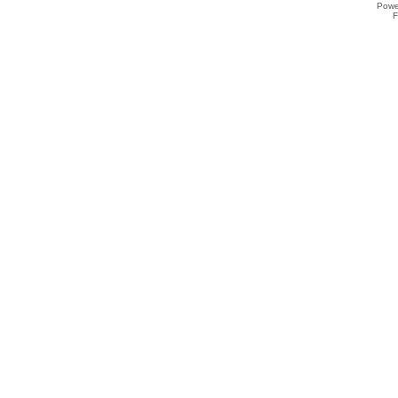
Powe
F