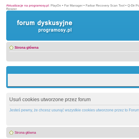
Aktualizacje na programosy.pl
:
PlayOn
•
Far Manager
•
Farbar Recovery Scan Tool
•
Q-Dir P
Resizer
Strona główna
Usuń cookies utworzone przez forum
Jesteś pewny, że chcesz usunąć wszystkie cookies utworzone przez to Foru
Strona główna