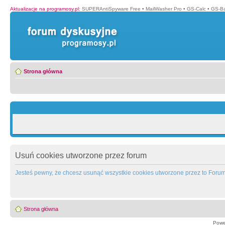
Aktualizacje na programosy.pl
:
SUPERAntiSpyware Free
•
MailWasher Pro
•
GS-Calc
•
GS-B
Strona główna
Usuń cookies utworzone przez forum
Jesteś pewny, że chcesz usunąć wszystkie cookies utworzone przez to Foru
Strona główna
Powe