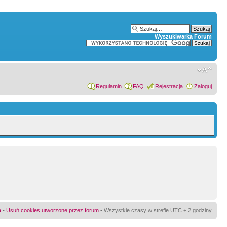
Wyszukiwarka Forum
Regulamin
FAQ
Rejestracja
Zaloguj
a
•
Usuń cookies utworzone przez forum
• Wszystkie czasy w strefie UTC + 2 godziny