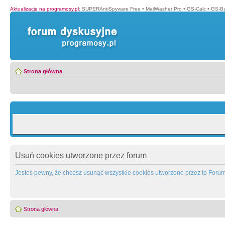
Aktualizacje na programosy.pl
:
SUPERAntiSpyware Free
•
MailWasher Pro
•
GS-Calc
•
GS-B
Strona główna
Usuń cookies utworzone przez forum
Jesteś pewny, że chcesz usunąć wszystkie cookies utworzone przez to Foru
Strona główna