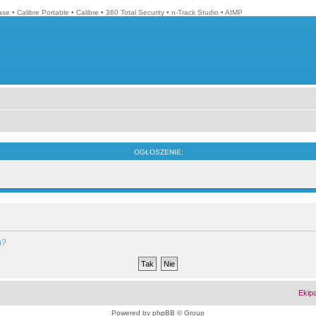
ase
•
Calibre Portable
•
Calibre
•
360 Total Security
•
n-Track Studio
•
AIMP
OGŁOSZENIE:
m?
Ekip
Powered by
phpBB
© Group