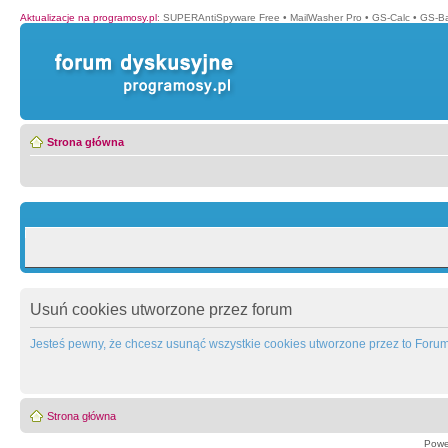
Aktualizacje na programosy.pl
:
SUPERAntiSpyware Free
•
MailWasher Pro
•
GS-Calc
•
GS-B
Strona główna
Usuń cookies utworzone przez forum
Jesteś pewny, że chcesz usunąć wszystkie cookies utworzone przez to Foru
Strona główna
Powe