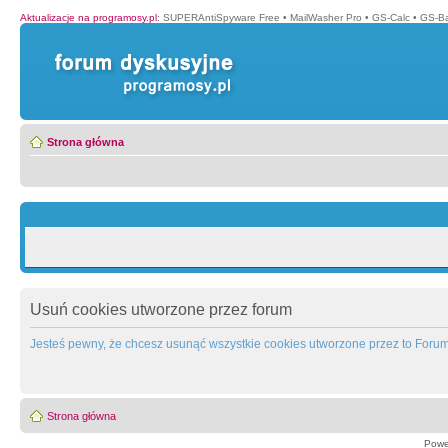
Aktualizacje na programosy.pl
:
SUPERAntiSpyware Free
•
MailWasher Pro
•
GS-Calc
•
GS-B
Strona główna
Usuń cookies utworzone przez forum
Jesteś pewny, że chcesz usunąć wszystkie cookies utworzone przez to Foru
Strona główna
Powe