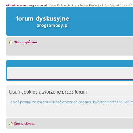
Aktualizacje na programosy.pl
:
IDrive Online Backup
•
Adlice Protect
•
Anki
•
Visual Studio C
Strona główna
Usuń cookies utworzone przez forum
Jesteś pewny, że chcesz usunąć wszystkie cookies utworzone przez to Foru
Strona główna