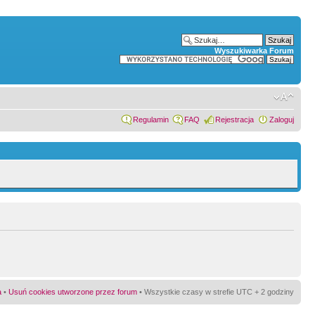
Wyszukiwarka Forum
Regulamin
FAQ
Rejestracja
Zaloguj
a
•
Usuń cookies utworzone przez forum
• Wszystkie czasy w strefie UTC + 2 godziny