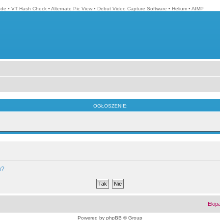
ode
•
VT Hash Check
•
Alternate Pic View
•
Debut Video Capture Software
•
Helium
•
AIMP
OGŁOSZENIE:
m?
Ekip
Powered by
phpBB
© Group