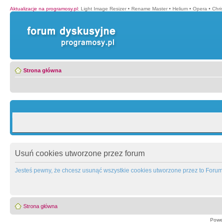
Aktualizacje na programosy.pl
:
Light Image Resizer
•
Rename Master
•
Helium
•
Opera
•
Chr
Strona główna
Usuń cookies utworzone przez forum
Jesteś pewny, że chcesz usunąć wszystkie cookies utworzone przez to Foru
Strona główna
Powe