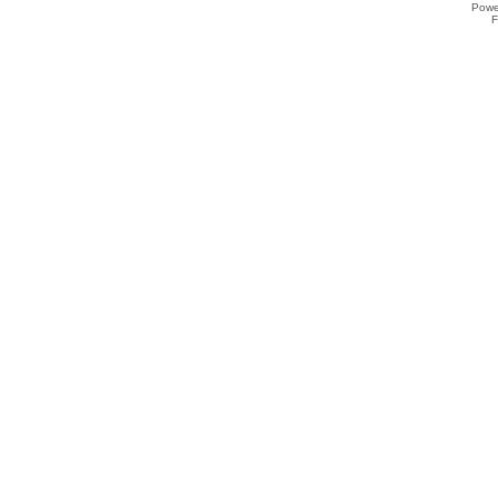
Powe
F