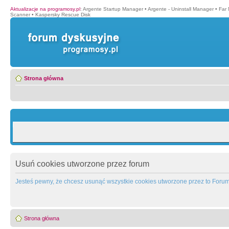
Aktualizacje na programosy.pl
:
Argente Startup Manager
•
Argente - Uninstall Manager
•
Far
Scanner
•
Kaspersky Rescue Disk
Strona główna
Usuń cookies utworzone przez forum
Jesteś pewny, że chcesz usunąć wszystkie cookies utworzone przez to Foru
Strona główna