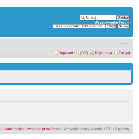
Wyszukiwarka Forum
Regulamin
FAQ
Rejestracja
Zaloguj
a
•
Usuń cookies utworzone przez forum
• Wszystkie czasy w strefie UTC + 2 godziny