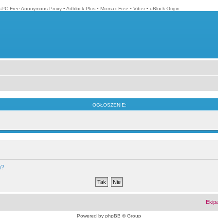
isPC Free Anonymous Proxy
•
Adblock Plus
•
Mixmax Free
•
Viber
•
uBlock Origin
OGŁOSZENIE:
m?
Ekip
Powered by
phpBB
© Group