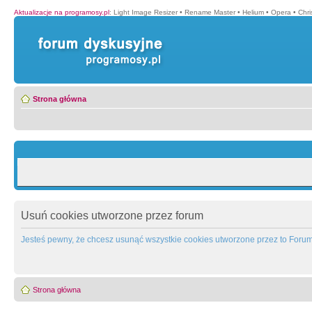
Aktualizacje na programosy.pl
:
Light Image Resizer
•
Rename Master
•
Helium
•
Opera
•
Chr
Strona główna
Usuń cookies utworzone przez forum
Jesteś pewny, że chcesz usunąć wszystkie cookies utworzone przez to Foru
Strona główna