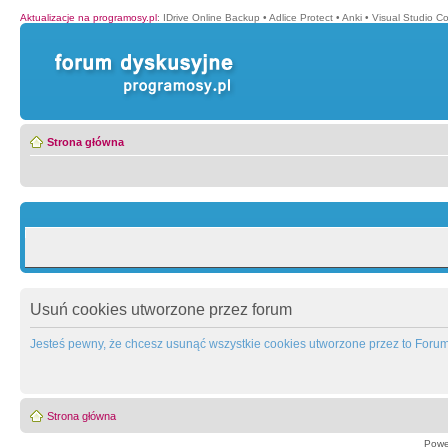
Aktualizacje na programosy.pl
:
IDrive Online Backup
•
Adlice Protect
•
Anki
•
Visual Studio C
Strona główna
Usuń cookies utworzone przez forum
Jesteś pewny, że chcesz usunąć wszystkie cookies utworzone przez to Foru
Strona główna
Powe