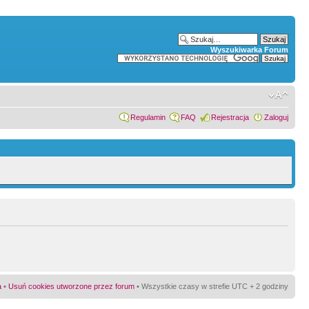
Wyszukiwarka Forum
Regulamin
FAQ
Rejestracja
Zaloguj
a
•
Usuń cookies utworzone przez forum
• Wszystkie czasy w strefie UTC + 2 godziny