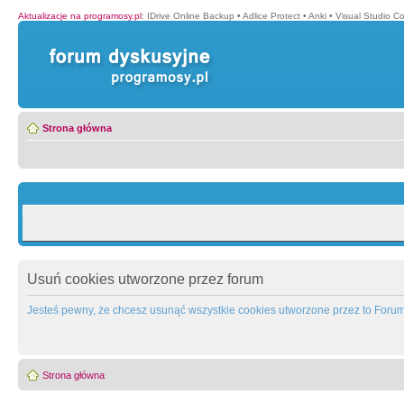
Aktualizacje na programosy.pl
:
IDrive Online Backup
•
Adlice Protect
•
Anki
•
Visual Studio C
Strona główna
Usuń cookies utworzone przez forum
Jesteś pewny, że chcesz usunąć wszystkie cookies utworzone przez to Foru
Strona główna