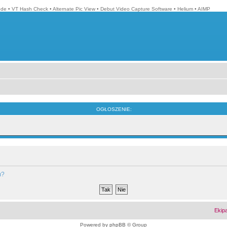
ode
•
VT Hash Check
•
Alternate Pic View
•
Debut Video Capture Software
•
Helium
•
AIMP
OGŁOSZENIE:
m?
Ekip
Powered by
phpBB
© Group