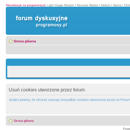
Aktualizacje na programosy.pl
:
Light Image Resizer
•
Rename Master
•
Helium
•
Opera
•
Chr
Strona główna
Usuń cookies utworzone przez forum
Jesteś pewny, że chcesz usunąć wszystkie cookies utworzone przez to Foru
Strona główna
Powe