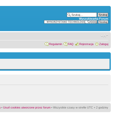
Wyszukiwarka Forum
Regulamin
FAQ
Rejestracja
Zaloguj
a
•
Usuń cookies utworzone przez forum
• Wszystkie czasy w strefie UTC + 2 godziny