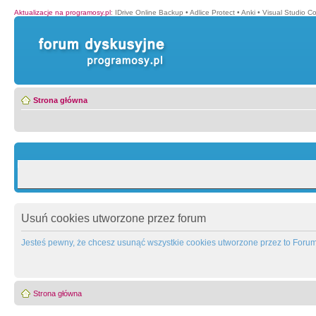
Aktualizacje na programosy.pl
:
IDrive Online Backup
•
Adlice Protect
•
Anki
•
Visual Studio C
Strona główna
Usuń cookies utworzone przez forum
Jesteś pewny, że chcesz usunąć wszystkie cookies utworzone przez to Foru
Strona główna