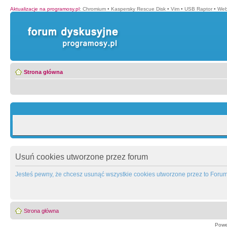
Aktualizacje na programosy.pl
:
Chromium
•
Kaspersky Rescue Disk
•
Vim
•
USB Raptor
•
Web
Strona główna
Usuń cookies utworzone przez forum
Jesteś pewny, że chcesz usunąć wszystkie cookies utworzone przez to Foru
Strona główna
Powe