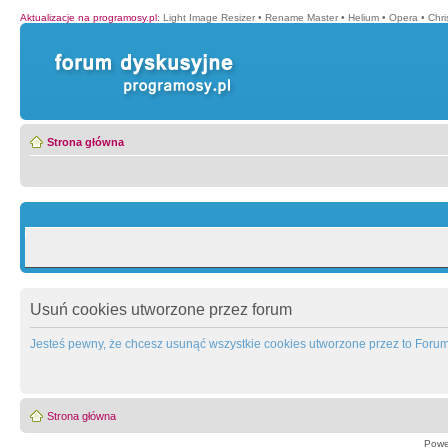
Aktualizacje na programosy.pl
:
Light Image Resizer
•
Rename Master
•
Helium
•
Opera
•
Chr
Strona główna
Usuń cookies utworzone przez forum
Jesteś pewny, że chcesz usunąć wszystkie cookies utworzone przez to Foru
Strona główna
Powe