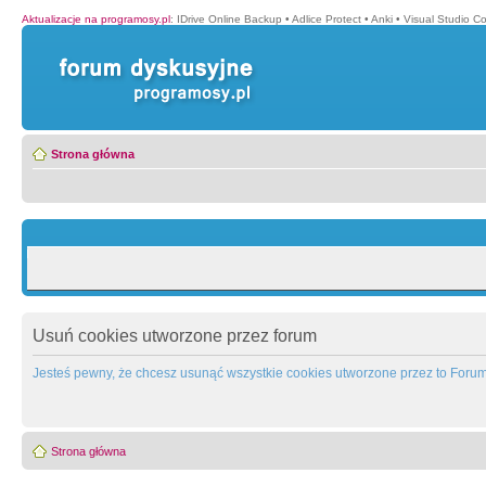
Aktualizacje na programosy.pl
:
IDrive Online Backup
•
Adlice Protect
•
Anki
•
Visual Studio C
Strona główna
Usuń cookies utworzone przez forum
Jesteś pewny, że chcesz usunąć wszystkie cookies utworzone przez to Foru
Strona główna