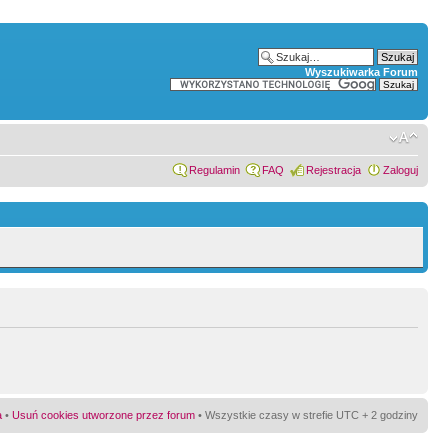
Wyszukiwarka Forum
Regulamin
FAQ
Rejestracja
Zaloguj
a
•
Usuń cookies utworzone przez forum
• Wszystkie czasy w strefie UTC + 2 godziny