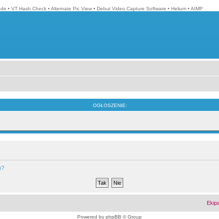
ode
•
VT Hash Check
•
Alternate Pic View
•
Debut Video Capture Software
•
Helium
•
AIMP
OGŁOSZENIE:
m?
Ekip
Powered by
phpBB
© Group