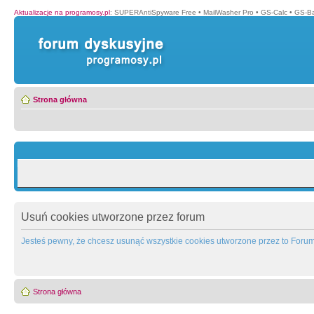
Aktualizacje na programosy.pl
:
SUPERAntiSpyware Free
•
MailWasher Pro
•
GS-Calc
•
GS-B
Strona główna
Usuń cookies utworzone przez forum
Jesteś pewny, że chcesz usunąć wszystkie cookies utworzone przez to Foru
Strona główna