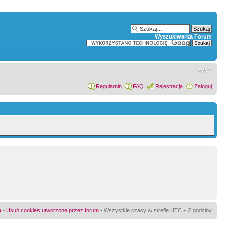
Wyszukiwarka Forum
Regulamin
FAQ
Rejestracja
Zaloguj
a
•
Usuń cookies utworzone przez forum
• Wszystkie czasy w strefie UTC + 2 godziny