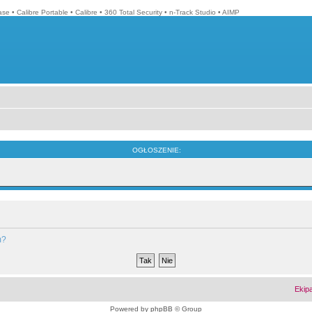
ase
•
Calibre Portable
•
Calibre
•
360 Total Security
•
n-Track Studio
•
AIMP
OGŁOSZENIE:
m?
Ekip
Powered by
phpBB
© Group