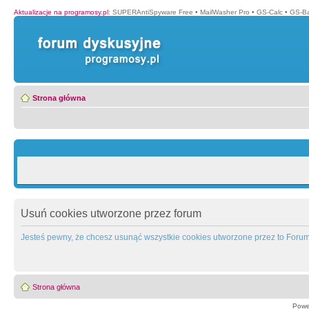
Aktualizacje na programosy.pl
:
SUPERAntiSpyware Free
•
MailWasher Pro
•
GS-Calc
•
GS-B
Strona główna
Usuń cookies utworzone przez forum
Jesteś pewny, że chcesz usunąć wszystkie cookies utworzone przez to Foru
Strona główna
Powe