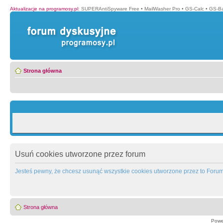
Aktualizacje na programosy.pl
:
SUPERAntiSpyware Free
•
MailWasher Pro
•
GS-Calc
•
GS-B
Strona główna
Usuń cookies utworzone przez forum
Jesteś pewny, że chcesz usunąć wszystkie cookies utworzone przez to Foru
Strona główna
Powe