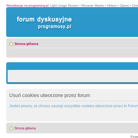
Aktualizacje na programosy.pl
:
Light Image Resizer
•
Rename Master
•
Helium
•
Opera
•
Chr
Strona główna
Usuń cookies utworzone przez forum
Jesteś pewny, że chcesz usunąć wszystkie cookies utworzone przez to Foru
Strona główna
Powe