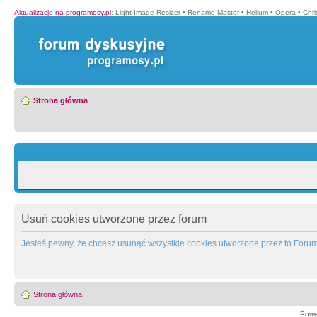
Aktualizacje na programosy.pl
:
Light Image Resizer
•
Rename Master
•
Helium
•
Opera
•
Chr
Strona główna
Usuń cookies utworzone przez forum
Jesteś pewny, że chcesz usunąć wszystkie cookies utworzone przez to Foru
Strona główna
Powe