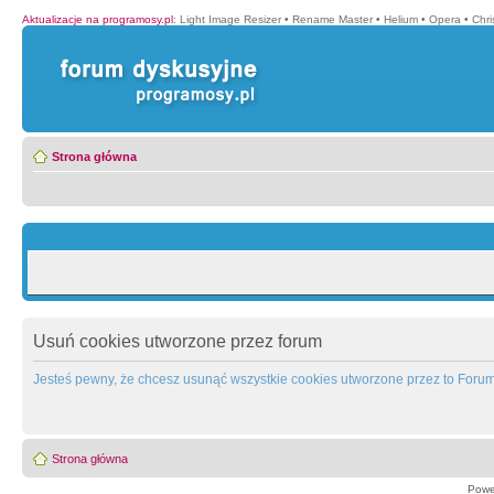
Aktualizacje na programosy.pl
:
Light Image Resizer
•
Rename Master
•
Helium
•
Opera
•
Chr
Strona główna
Usuń cookies utworzone przez forum
Jesteś pewny, że chcesz usunąć wszystkie cookies utworzone przez to Foru
Strona główna
Powe