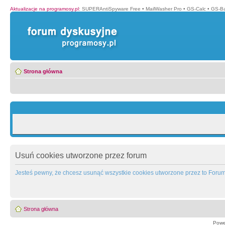
Aktualizacje na programosy.pl
:
SUPERAntiSpyware Free
•
MailWasher Pro
•
GS-Calc
•
GS-B
Strona główna
Usuń cookies utworzone przez forum
Jesteś pewny, że chcesz usunąć wszystkie cookies utworzone przez to Foru
Strona główna
Powe