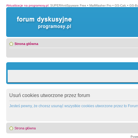
Aktualizacje na programosy.pl
:
SUPERAntiSpyware Free
•
MailWasher Pro
•
GS-Calc
•
GS-B
Strona główna
Usuń cookies utworzone przez forum
Jesteś pewny, że chcesz usunąć wszystkie cookies utworzone przez to Foru
Strona główna
Powe