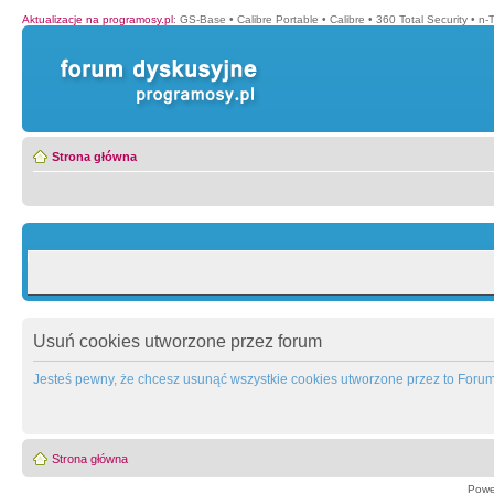
Aktualizacje na programosy.pl
:
GS-Base
•
Calibre Portable
•
Calibre
•
360 Total Security
•
n-
Strona główna
Usuń cookies utworzone przez forum
Jesteś pewny, że chcesz usunąć wszystkie cookies utworzone przez to Foru
Strona główna
Powe