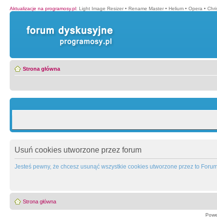
Aktualizacje na programosy.pl
:
Light Image Resizer
•
Rename Master
•
Helium
•
Opera
•
Chr
Strona główna
Usuń cookies utworzone przez forum
Jesteś pewny, że chcesz usunąć wszystkie cookies utworzone przez to Foru
Strona główna
Powe