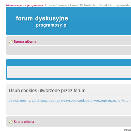
Aktualizacje na programosy.pl
:
Brave Browser
•
CrossFTP Portable
•
CrossFTP
•
System Mec
Strona główna
Usuń cookies utworzone przez forum
Jesteś pewny, że chcesz usunąć wszystkie cookies utworzone przez to Foru
Strona główna
Powe