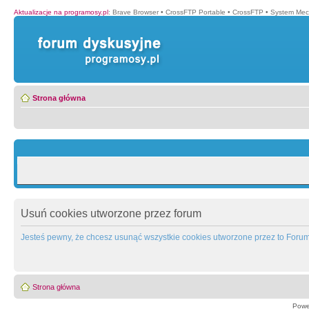
Aktualizacje na programosy.pl
:
Brave Browser
•
CrossFTP Portable
•
CrossFTP
•
System Mec
Strona główna
Usuń cookies utworzone przez forum
Jesteś pewny, że chcesz usunąć wszystkie cookies utworzone przez to Foru
Strona główna
Powe