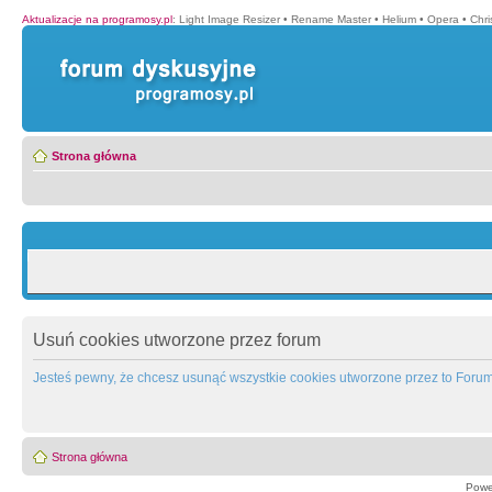
Aktualizacje na programosy.pl
:
Light Image Resizer
•
Rename Master
•
Helium
•
Opera
•
Chr
Strona główna
Usuń cookies utworzone przez forum
Jesteś pewny, że chcesz usunąć wszystkie cookies utworzone przez to Foru
Strona główna
Powe