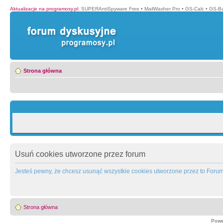
Aktualizacje na programosy.pl
:
SUPERAntiSpyware Free
•
MailWasher Pro
•
GS-Calc
•
GS-B
Strona główna
Usuń cookies utworzone przez forum
Jesteś pewny, że chcesz usunąć wszystkie cookies utworzone przez to Foru
Strona główna
Powe