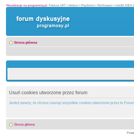
Aktualizacje na programosy.pl
:
Faktura VAT
•
Helium
•
PhpStorm
•
ReSharper
•
IntelliJ IDEA
Strona główna
Usuń cookies utworzone przez forum
Jesteś pewny, że chcesz usunąć wszystkie cookies utworzone przez to Foru
Strona główna
Powe