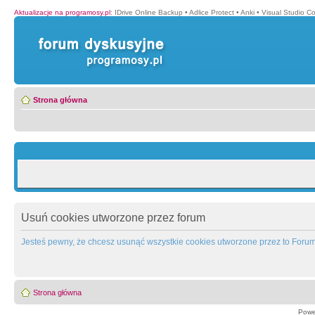
Aktualizacje na programosy.pl
:
IDrive Online Backup
•
Adlice Protect
•
Anki
•
Visual Studio C
Strona główna
Usuń cookies utworzone przez forum
Jesteś pewny, że chcesz usunąć wszystkie cookies utworzone przez to Foru
Strona główna
Powe