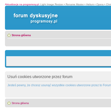
Aktualizacje na programosy.pl
:
Light Image Resizer
•
Rename Master
•
Helium
•
Opera
•
Chr
Strona główna
Usuń cookies utworzone przez forum
Jesteś pewny, że chcesz usunąć wszystkie cookies utworzone przez to Foru
Strona główna