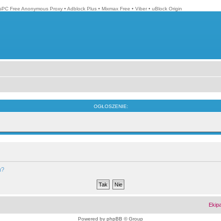
isPC Free Anonymous Proxy
•
Adblock Plus
•
Mixmax Free
•
Viber
•
uBlock Origin
OGŁOSZENIE:
m?
Ekip
Powered by
phpBB
© Group