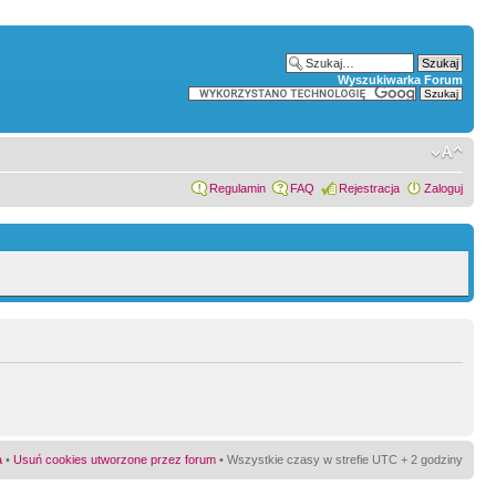
Wyszukiwarka Forum
Regulamin
FAQ
Rejestracja
Zaloguj
a
•
Usuń cookies utworzone przez forum
• Wszystkie czasy w strefie UTC + 2 godziny