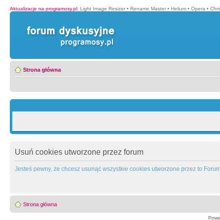
Aktualizacje na programosy.pl
:
Light Image Resizer
•
Rename Master
•
Helium
•
Opera
•
Chr
Strona główna
Usuń cookies utworzone przez forum
Jesteś pewny, że chcesz usunąć wszystkie cookies utworzone przez to Foru
Strona główna
Powe