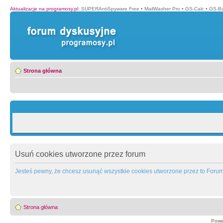
Aktualizacje na programosy.pl
:
SUPERAntiSpyware Free
•
MailWasher Pro
•
GS-Calc
•
GS-B
Strona główna
Usuń cookies utworzone przez forum
Jesteś pewny, że chcesz usunąć wszystkie cookies utworzone przez to Foru
Strona główna
Powe