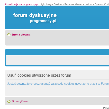
Aktualizacje na programosy.pl
:
Light Image Resizer
•
Rename Master
•
Helium
•
Opera
•
Chr
Strona główna
Usuń cookies utworzone przez forum
Jesteś pewny, że chcesz usunąć wszystkie cookies utworzone przez to Foru
Strona główna
Powe