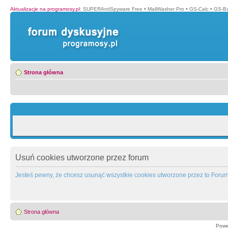
Aktualizacje na programosy.pl
:
SUPERAntiSpyware Free
•
MailWasher Pro
•
GS-Calc
•
GS-B
Strona główna
Usuń cookies utworzone przez forum
Jesteś pewny, że chcesz usunąć wszystkie cookies utworzone przez to Foru
Strona główna
Powe