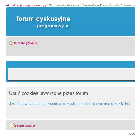
Aktualizacje na programosy.pl
:
Zero Install
•
Advanced SystemCare Free
•
Google Chrome
•
Strona główna
Usuń cookies utworzone przez forum
Jesteś pewny, że chcesz usunąć wszystkie cookies utworzone przez to Foru
Strona główna
Powe