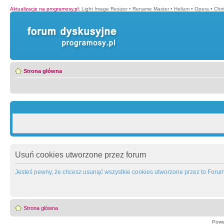
Aktualizacje na programosy.pl
:
Light Image Resizer
•
Rename Master
•
Helium
•
Opera
•
Chr
Strona główna
Usuń cookies utworzone przez forum
Jesteś pewny, że chcesz usunąć wszystkie cookies utworzone przez to Foru
Strona główna
Powe