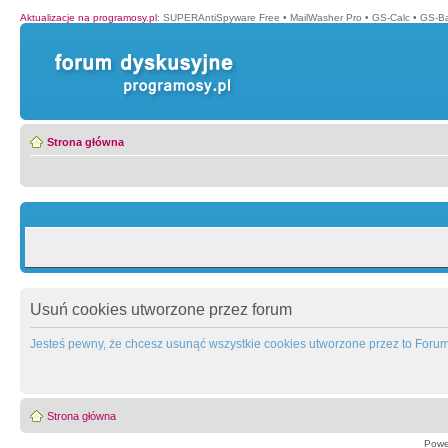
Aktualizacje na programosy.pl
:
SUPERAntiSpyware Free
•
MailWasher Pro
•
GS-Calc
•
GS-B
Strona główna
Usuń cookies utworzone przez forum
Jesteś pewny, że chcesz usunąć wszystkie cookies utworzone przez to Foru
Strona główna
Powe