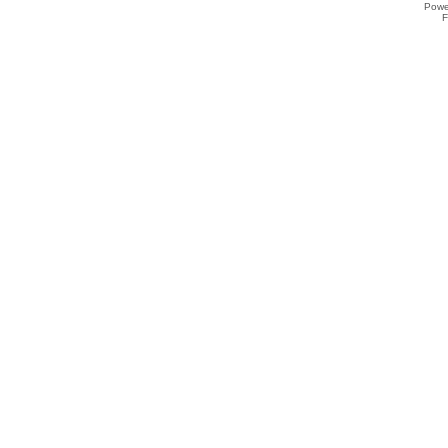
Powe
F