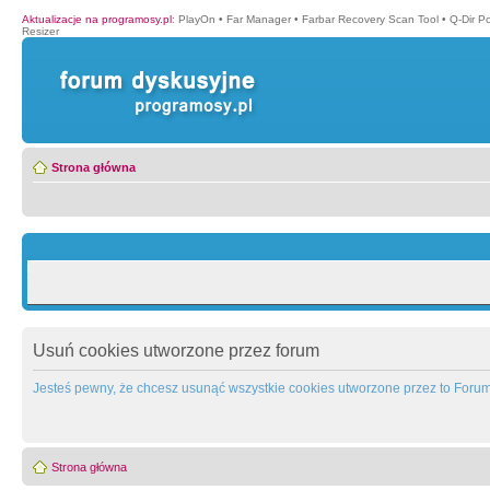
Aktualizacje na programosy.pl
:
PlayOn
•
Far Manager
•
Farbar Recovery Scan Tool
•
Q-Dir P
Resizer
Strona główna
Usuń cookies utworzone przez forum
Jesteś pewny, że chcesz usunąć wszystkie cookies utworzone przez to Foru
Strona główna