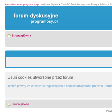
Aktualizacje na programosy.pl
:
Helium
•
Opera
•
ChrisPC Free Anonymous Proxy
•
Adblock P
Strona główna
Usuń cookies utworzone przez forum
Jesteś pewny, że chcesz usunąć wszystkie cookies utworzone przez to Foru
Strona główna
Powe