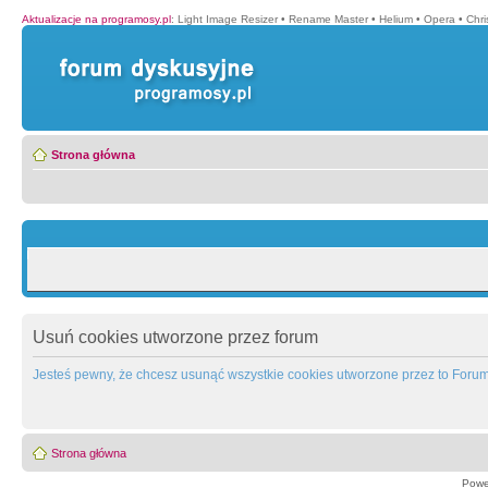
Aktualizacje na programosy.pl
:
Light Image Resizer
•
Rename Master
•
Helium
•
Opera
•
Chr
Strona główna
Usuń cookies utworzone przez forum
Jesteś pewny, że chcesz usunąć wszystkie cookies utworzone przez to Foru
Strona główna
Powe