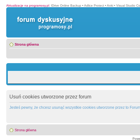
Aktualizacje na programosy.pl
:
IDrive Online Backup
•
Adlice Protect
•
Anki
•
Visual Studio C
Strona główna
Usuń cookies utworzone przez forum
Jesteś pewny, że chcesz usunąć wszystkie cookies utworzone przez to Foru
Strona główna
Powe