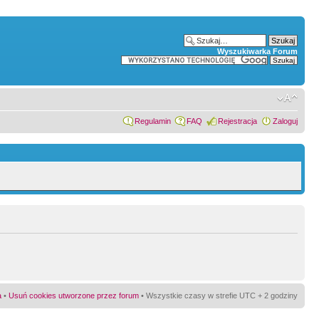
Wyszukiwarka Forum
Regulamin
FAQ
Rejestracja
Zaloguj
a
•
Usuń cookies utworzone przez forum
• Wszystkie czasy w strefie UTC + 2 godziny