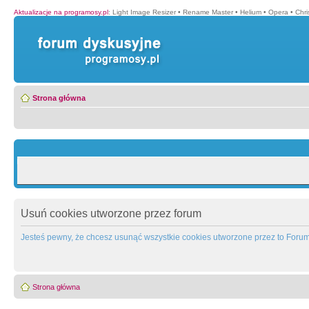
Aktualizacje na programosy.pl
:
Light Image Resizer
•
Rename Master
•
Helium
•
Opera
•
Chr
Strona główna
Usuń cookies utworzone przez forum
Jesteś pewny, że chcesz usunąć wszystkie cookies utworzone przez to Foru
Strona główna