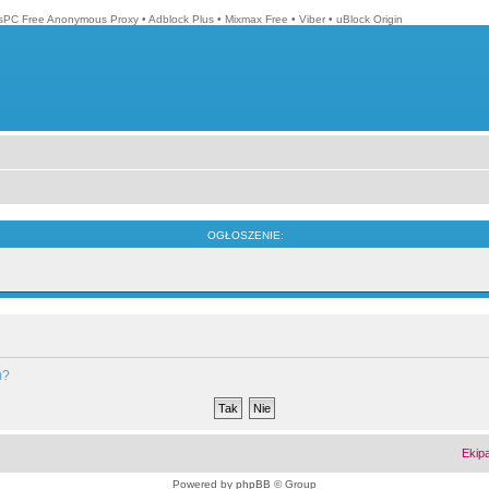
isPC Free Anonymous Proxy
•
Adblock Plus
•
Mixmax Free
•
Viber
•
uBlock Origin
OGŁOSZENIE:
m?
Ekip
Powered by
phpBB
© Group