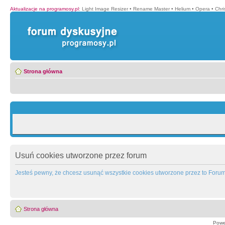
Aktualizacje na programosy.pl
:
Light Image Resizer
•
Rename Master
•
Helium
•
Opera
•
Chr
Strona główna
Usuń cookies utworzone przez forum
Jesteś pewny, że chcesz usunąć wszystkie cookies utworzone przez to Foru
Strona główna
Powe