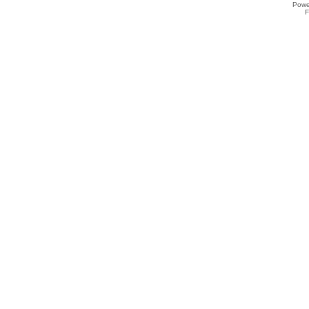
Powe
F