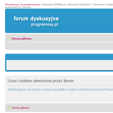
Aktualizacje na programosy.pl
:
Passmark OSFMount
•
Microsoft OneDrive
•
Chromium
•
Kasp
Grammarly for Chrome
Strona główna
Usuń cookies utworzone przez forum
Jesteś pewny, że chcesz usunąć wszystkie cookies utworzone przez to Foru
Strona główna