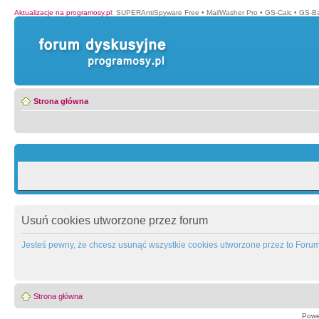
Aktualizacje na programosy.pl
:
SUPERAntiSpyware Free
•
MailWasher Pro
•
GS-Calc
•
GS-B
Strona główna
Usuń cookies utworzone przez forum
Jesteś pewny, że chcesz usunąć wszystkie cookies utworzone przez to Foru
Strona główna
Powe