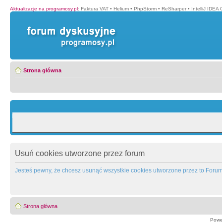
Aktualizacje na programosy.pl
:
Faktura VAT
•
Helium
•
PhpStorm
•
ReSharper
•
IntelliJ IDEA
Strona główna
Usuń cookies utworzone przez forum
Jesteś pewny, że chcesz usunąć wszystkie cookies utworzone przez to Foru
Strona główna
Powe